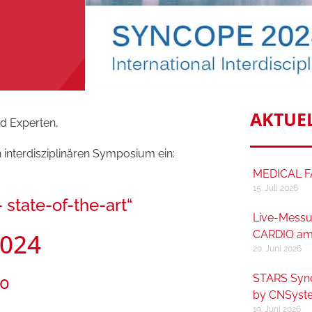
AKTUE
d Experten,
 interdisziplinären Symposium ein:
MEDICAL FA
15. Juli 2026
ate-of-the-art“
Live-Messu
CARDIO am
2024
20. Juni 2026
STARS Syn
00
by CNSyst
19. Juni 2026