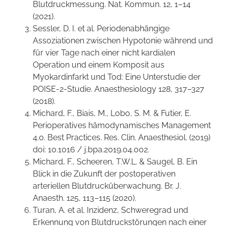
Blutdruckmessung. Nat. Kommun. 12, 1–14
(2021).
Sessler, D. I. et al. Periodenabhängige
Assoziationen zwischen Hypotonie während und
für vier Tage nach einer nicht kardialen
Operation und einem Komposit aus
Myokardinfarkt und Tod: Eine Unterstudie der
POISE-2-Studie. Anaesthesiology 128, 317–327
(2018).
Michard, F., Biais, M., Lobo, S. M. & Futier, E.
Perioperatives hämodynamisches Management
4.0. Best Practices. Res. Clin. Anaesthesiol. (2019)
doi: 10.1016 / j.bpa.2019.04.002.
Michard, F., Scheeren, T.W.L. & Saugel, B. Ein
Blick in die Zukunft der postoperativen
arteriellen Blutdrucküberwachung. Br. J.
Anaesth. 125, 113–115 (2020).
Turan, A. et al. Inzidenz, Schweregrad und
Erkennung von Blutdruckstörungen nach einer