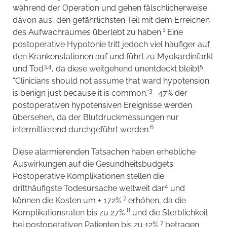
während der Operation und gehen fälschlicherweise
davon aus, den gefährlichsten Teil mit dem Erreichen
1
des Aufwachraumes überlebt zu haben.
Eine
postoperative Hypotonie tritt jedoch viel häufiger auf
den Krankenstationen auf und führt zu Myokardinfarkt
3,4
5
und Tod
, da diese weitgehend unentdeckt bleibt
.
“Clinicians should not assume that ward hypotension
3
is benign just because it is common.”
47% der
postoperativen hypotensiven Ereignisse werden
übersehen, da der Blutdruckmessungen nur
6
intermittierend durchgeführt werden.
Diese alarmierenden Tatsachen haben erhebliche
Auswirkungen auf die Gesundheitsbudgets:
Postoperative Komplikationen stellen die
4
dritthäufigste Todesursache weltweit dar
und
7
können die Kosten um + 172%
erhöhen, da die
8
Komplikationsraten bis zu 27%
und die Sterblichkeit
7
bei postoperativen Patienten bis zu 12%
betragen