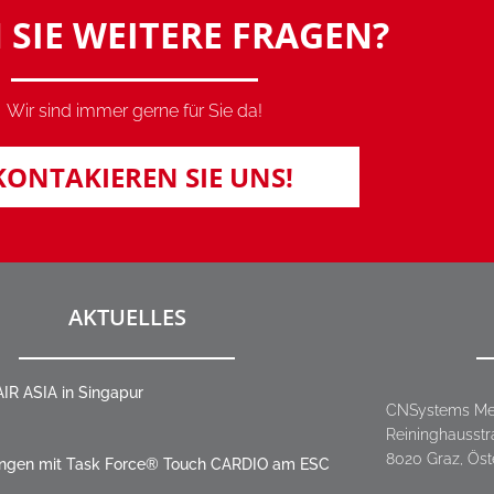
 SIE WEITERE FRAGEN?
Wir sind immer gerne für Sie da!
KONTAKIEREN SIE UNS!
AKTUELLES
IR ASIA in Singapur
CNSystems Me
Reininghausstr
8020 Graz, Öst
ngen mit Task Force® Touch CARDIO am ESC