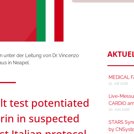
AKTUE
 unter der Leitung von Dr. Vincenzo
us in Neapel.
MEDICAL FA
15. Juli 2026
Live-Messu
lt test potentiated
CARDIO am
20. Juni 2026
erin in suspected
STARS Syn
by CNSyst
t Italian protocol