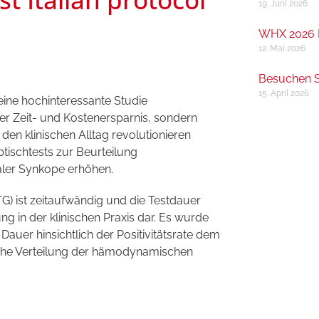
19. Juni 2026
WHX 2026 
12. Mai 2026
Besuchen S
15. April 2026
 eine hochinteressante Studie
h der Zeit- und Kostenersparnis, sondern
en klinischen Alltag revolutionieren
ptischtests zur Beurteilung
ler Synkope erhöhen.
NTG) ist zeitaufwändig und die Testdauer
ung in der klinischen Praxis dar. Es wurde
 Dauer hinsichtlich der Positivitätsrate dem
nliche Verteilung der hämodynamischen