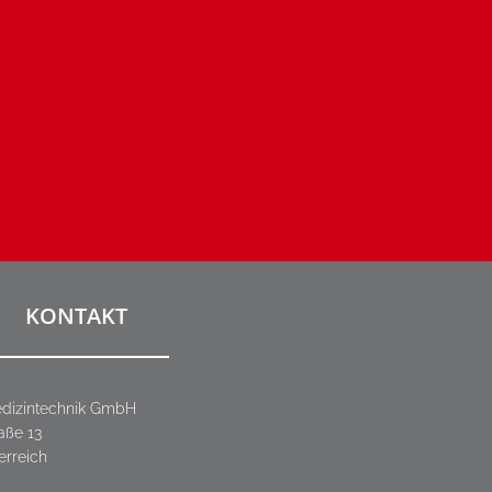
KONTAKT
dizintechnik GmbH
aße 13
erreich