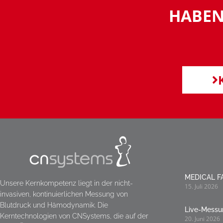
HABEN
MEDICAL FA
Unsere Kernkompetenz liegt in der nicht-
15. Juli 2026
invasiven, kontinuierlichen Messung von
Blutdruck und Hämodynamik. Die
Live-Messu
Kerntechnologien von CNSystems, die auf der
20. Juni 2026